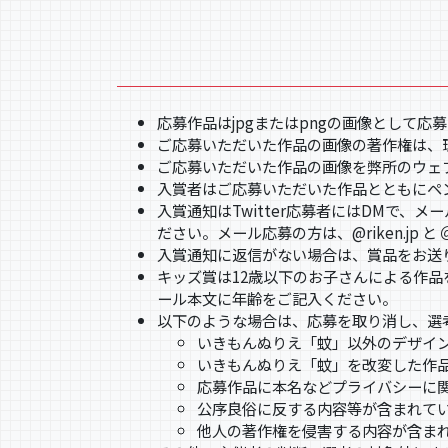
応募作品はjpgまたはpngの画像として応
ご応募いただいた作品の画像の著作権は、
ご応募いただいた作品の画像を弊所のウェ
入賞者はご応募いただいた作品とともにペ
入賞通知はTwitter応募者にはDMで、メー
ださい。メール応募の方は、@riken.jp と
入賞通知に返信がない場合は、賞品をお送
キッズ賞は12歳以下のお子さんによる作品
ール本文に年齢をご記入ください。
以下のような場合は、応募を取り消し、選
いきもんぬりえ「蚊」以外のデザイ
いきもんぬりえ「蚊」を改変した作
応募作品に本名などプライバシーに
公序良俗に反する内容等が含まれて
他人の著作権を侵害する内容が含ま