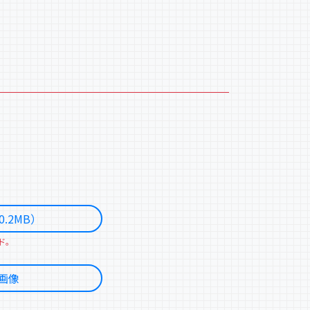
.2MB）
ド。
画像